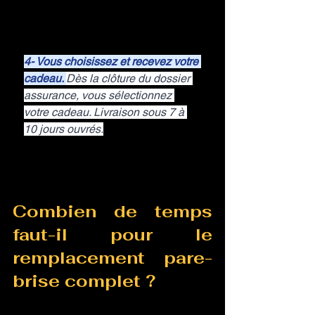
4- Vous choisissez et recevez votre 
cadeau. 
Dès la clôture du dossier 
assurance, vous sélectionnez 
votre cadeau. Livraison sous 7 à 
10 jours ouvrés.
Combien de temps 
faut-il pour le 
remplacement pare-
brise complet ?