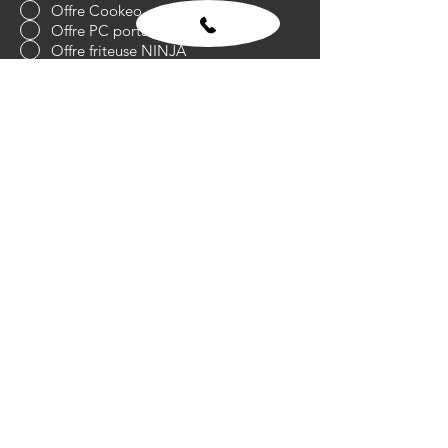
Offre Cookeo
Offre PC portable
Offre friteuse NINJA
Offre Parc d'attraction
Offre Nintendo switch
Offre iPhone 12
Offre Xbox One
Offre Smart Tv 40" ( 102 cm )
Tineco Ifloor 5 Aspirateur Laveur
200€ en virement instantané
PlayStation Portal Lecteur à distance
Message
Envoyer