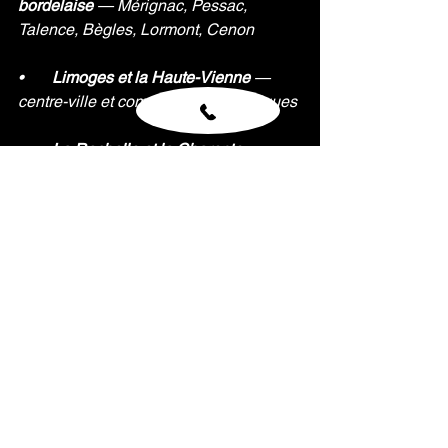
bordelaise 
— Mérignac, Pessac, 
Talence, Bègles, Lormont, Cenon
•       
Limoges et la Haute-Vienne 
— 
centre-ville et communes périphériques
•       
La Rochelle et la Charente-
Maritime 
— Rochefort, Saintes, Royan 
sur demande
•       
Poitiers et la Vienne 
— 
agglomération et axe A10
•       
Pau et les Pyrénées-Atlantiques 
— Bayonne, Anglet, Biarritz sur 
demande
•       
Périgueux, Agen, Mont-de-Marsan 
— couverture selon disponibilité, à 