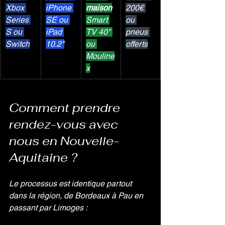
Xbox 
iPhone 
maison
200€ 
Series 
SE ou 
Smart 
ou 
S ou 
iPad 
TV 40" 
pneus 
Switch
10.2"
ou 
offerts
Mouline
x
Comment prendre 
rendez-vous avec 
nous en Nouvelle-
Aquitaine ?
Le processus est identique partout 
dans la région, de Bordeaux à Pau en 
passant par Limoges :