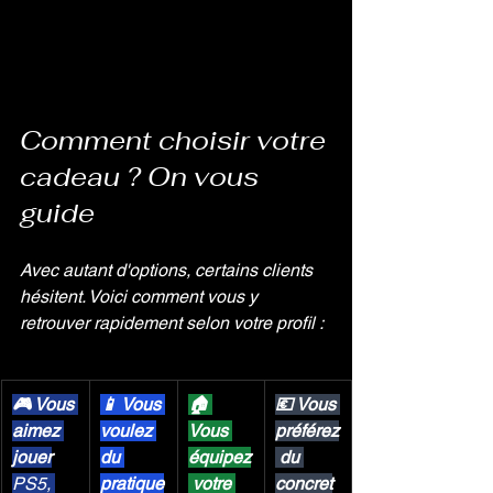
Comment choisir votre 
cadeau ? On vous 
guide
Avec autant d'options, certains clients 
hésitent. Voici comment vous y 
retrouver rapidement selon votre profil :
🎮 Vous 
📱 Vous 
🏠 
💶 Vous 
aimez 
voulez 
Vous 
préférez
jouer
du 
équipez
 du 
PS5, 
pratique
 votre 
concret