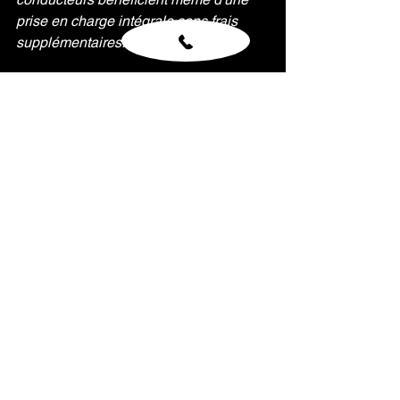
prise en charge intégrale sans frais 
supplémentaires.
Grâce à cet accompagnement, le 
remplacement de votre pare-brise 
devient une formalité rapide et sans 
stress.
Si votre pare-brise présente un impact 
ou une fissure, il est recommandé de 
ne pas attendre que le dommage 
s'aggrave. Vous doutez de votre offre 
d'assurance, on vous aide à y voir clair.