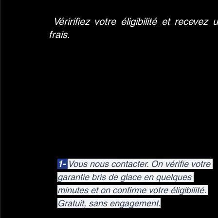
 Véririfiez votre éligibilité et recev
frais.
1- 
Vous nous contacter. On vérifie votre 
garantie bris de glace en quelques 
minutes et on confirme votre éligibilité. 
Gratuit, sans engagement.