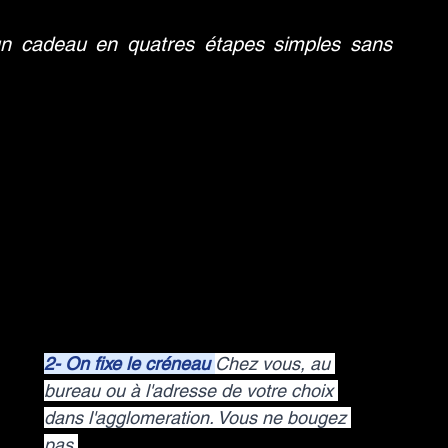
ez un cadeau en quatres étapes simples sans 
2- On fixe le créneau 
Chez vous, au 
bureau ou à l'adresse de votre choix 
dans l'agglomeration. Vous ne bougez 
pas.