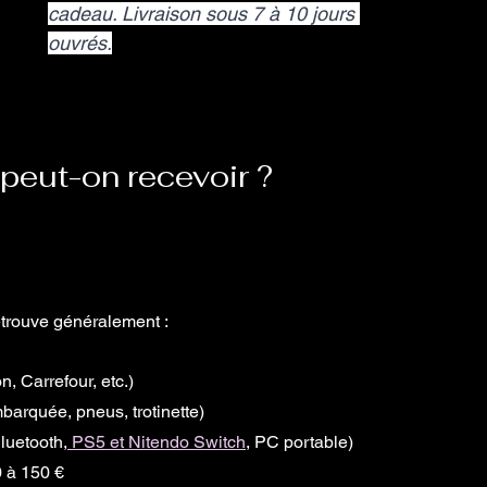
cadeau. Livraison sous 7 à 10 jours 
ouvrés.
peut-on recevoir ?
etrouve généralement :
 Carrefour, etc.)
barquée, pneus, trotinette)
luetooth,
 PS5 et Nitendo Switch
, PC portable)
0 à 150 €