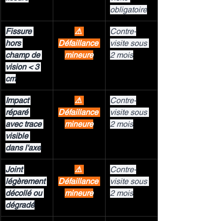
obligatoire
Fissure 
⚠️ 
Contre-
hors 
Défaillance 
visite sous 
champ de 
mineure
2 mois
vision < 3 
cm
Impact 
⚠️ 
Contre-
réparé 
Défaillance 
visite sous 
avec trace 
mineure
2 mois
visible 
dans l'axe
Joint 
⚠️ 
Contre-
légèrement 
Défaillance 
visite sous 
décollé ou 
mineure
2 mois
dégradé