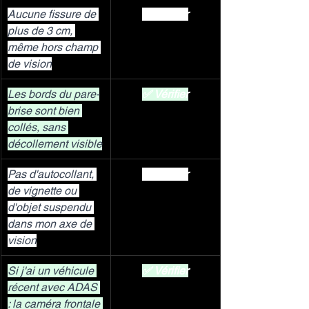
Aucune fissure de 
✅ Vérifier
plus de 3 cm, 
même hors champ 
de vision
Les bords du pare-
✅ Vérifier
brise sont bien 
collés, sans 
décollement visible
Pas d'autocollant, 
✅ Vérifier
de vignette ou 
d'objet suspendu 
dans mon axe de 
vision
Si j'ai un véhicule 
✅ Vérifier
récent avec ADAS 
: la caméra frontale 