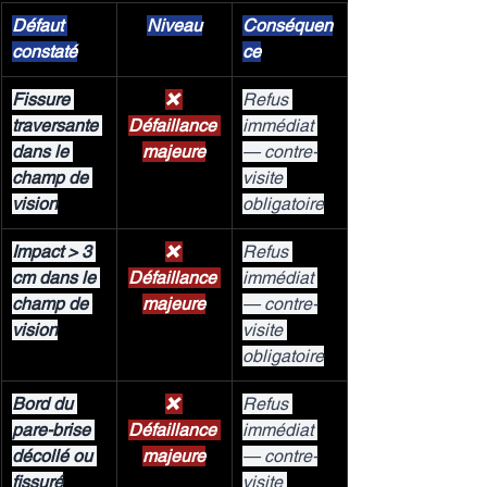
Défaut 
Niveau
Conséquen
constaté
ce
Fissure 
❌ 
Refus 
traversante 
Défaillance 
immédiat 
dans le 
majeure
— contre-
champ de 
visite 
vision
obligatoire
Impact > 3 
❌ 
Refus 
cm dans le 
Défaillance 
immédiat 
champ de 
majeure
— contre-
vision
visite 
obligatoire
Bord du 
❌ 
Refus 
pare-brise 
Défaillance 
immédiat 
décollé ou 
majeure
— contre-
fissuré
visite 