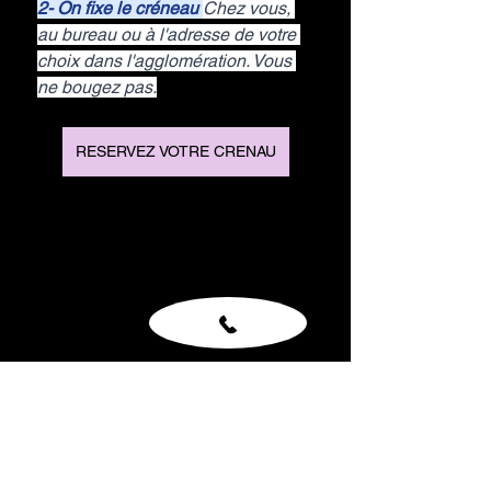
2- On fixe le créneau 
Chez vous, 
au bureau ou à l'adresse de votre 
choix dans l'agglomération. Vous 
ne bougez pas.
RESERVEZ VOTRE CRENAU
3- L'intervention a lieu. L
e 
technicien remplace votre pare-
brise en 45 min à 1h30. On gère le 