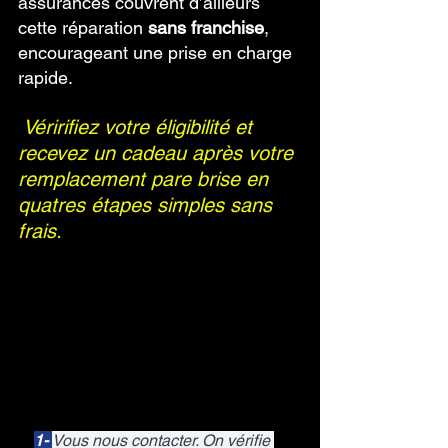
assurances couvrent d’ailleurs 
cette réparation 
sans franchise
, 
encourageant une prise en charge 
rapide.
Véririfiez votre éligibilité et 
recevez un cadeau après votre 
remplacement pare brise en 
quatres étapes simples sans 
frais.
1- 
Vous nous contacter. On vérifie 