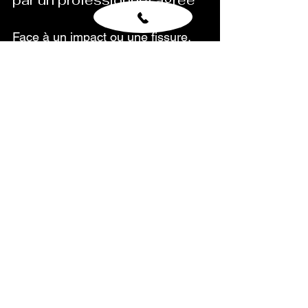
par un professionnel agréé
Face à un impact ou une fissure, 
un diagnostic précis est essentiel 
pour déterminer si une réparation 
suffit ou si un remplacement 
complet est nécessaire. Un simple 
contrôle visuel ne suffit pas 
toujours à évaluer la profondeur de 
l’impact ni l’éventuelle fragilisation 
de la structure du vitrage.  
Faire appel à un 
professionnel 
agréé
 garantit : 
 Une évaluation précise de la 
taille, de la position et de la 
nature de l’impact.  